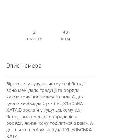
2
48
кімнати
кв.м
Опис номера
Віросла я у гуцульському селі Ясіня, і
воно мені дало традиції та обряди,
якими хочу поділитися з вами. А для
цього необхідна була ГУЦУЛЬСЬКА
ХАТА.Віросла я у гуцульському селі
Ясіня, і воно мені дало традиції та
обряди, якими хочу поділитися з вами. А
для цього необхідна була ГУЦУЛЬСЬКА
ХАТА.