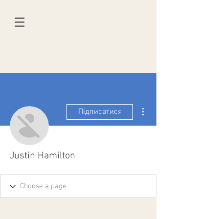
Інші дії
Підписатися
Justin Hamilton