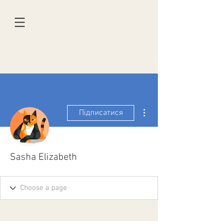
Інші дії
Підписатися
Sasha Elizabeth